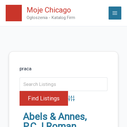
Skip
Moje Chicago
to
Ogłoszenia - Katalog Firm
content
praca
Advanced Search
Abels & Annes,
P.C. | Roman