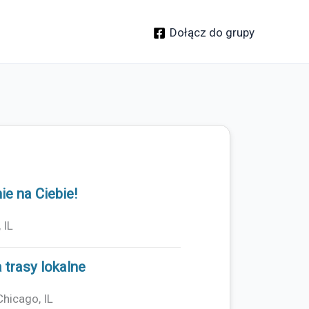
Dołącz do grupy
e na Ciebie!
 IL
 trasy lokalne
hicago, IL