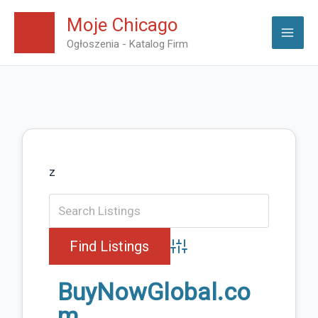
Skip
Moje Chicago
to
Ogłoszenia - Katalog Firm
content
z
Advanced Search
BuyNowGlobal.co
m