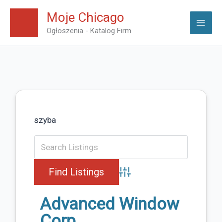
Skip
Moje Chicago
to
Ogłoszenia - Katalog Firm
content
szyba
Advanced Search
Advanced Window
Corp