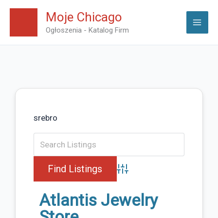
Skip
Moje Chicago
to
Ogłoszenia - Katalog Firm
content
srebro
Advanced Search
Atlantis Jewelry
Store