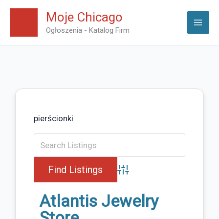
Skip
Moje Chicago
to
Ogłoszenia - Katalog Firm
content
pierścionki
Advanced Search
Atlantis Jewelry
Store