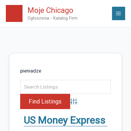
Skip
Moje Chicago
to
Ogłoszenia - Katalog Firm
content
pieniadze
Advanced Search
US Money Express