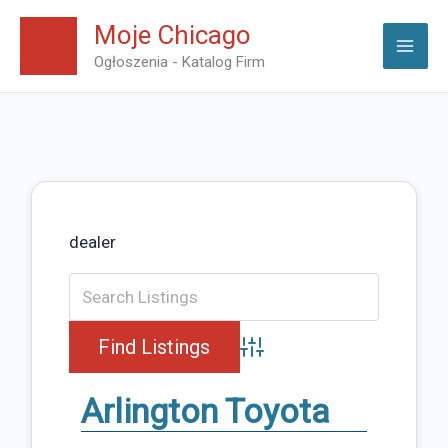
Skip
Moje Chicago
to
Ogłoszenia - Katalog Firm
content
dealer
Advanced Search
Arlington Toyota