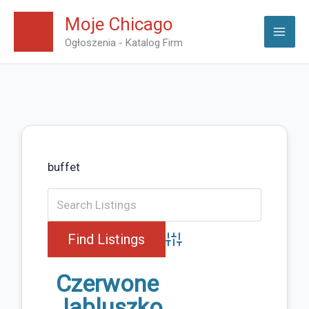
Skip
Moje Chicago
to
Ogłoszenia - Katalog Firm
content
buffet
Advanced Search
Czerwone
Jabluszko