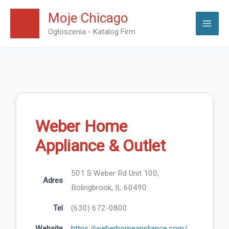
Skip
Moje Chicago
to
Ogłoszenia - Katalog Firm
content
Weber Home
Appliance & Outlet
501 S Weber Rd Unit 100,
Adres
Bolingbrook, IL 60490
Tel
(630) 672-0800
Website
https://weberhomeappliance.com/