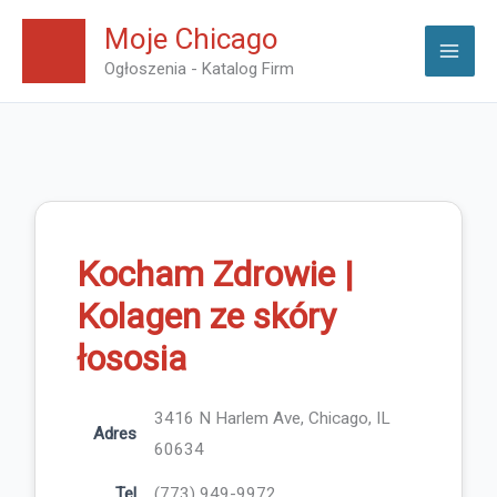
Skip
Moje Chicago
to
Ogłoszenia - Katalog Firm
content
Kocham Zdrowie |
Kolagen ze skóry
łososia
3416 N Harlem Ave, Chicago, IL
Adres
60634
Tel
(773) 949-9972