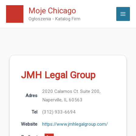
Skip
Moje Chicago
to
Ogłoszenia - Katalog Firm
content
JMH Legal Group
2020 Calamos Ct. Suite 200,
Adres
Naperville, IL 60563
Tel
(312) 933-6694
Website
https://www.jmhlegalgroup.com/